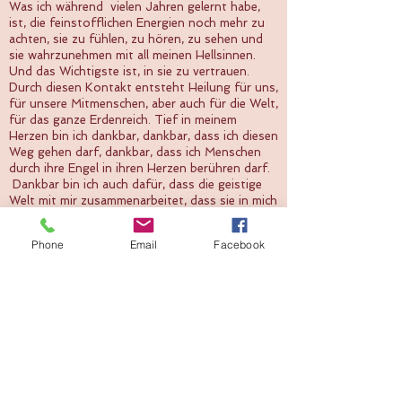
Was ich während vielen Jahren gelernt habe,
ist, die feinstofflichen Energien noch mehr zu
achten, sie zu fühlen, zu hören, zu sehen und
sie wahrzunehmen mit all meinen Hellsinnen.
Und das Wichtigste ist, in sie zu vertrauen.
Durch diesen Kontakt entsteht Heilung für uns,
für unsere Mitmenschen, aber auch für die Welt,
für das ganze Erdenreich. Tief in meinem
Herzen bin ich dankbar, dankbar, dass ich diesen
Weg gehen darf, dankbar, dass ich Menschen
durch ihre Engel in ihren Herzen berühren darf.
Dankbar bin ich auch dafür, dass die geistige
Welt mit mir zusammenarbeitet, dass sie in mich
vertrauen und ich so auch von all den Lieben
aus der geistigen Welt Beweise und
Phone
Email
Facebook
Botschaften weitergeben darf. Es ist eine
wunderbare Arbeit und ich liebe sie aus der
Tiefe meines Herzens. Überaus dankbar bin ich,
über die Verbindung zu meiner Mutter- über die
Welten. So freue ich mich, Menschen ein Stück
ihres Lebens begleiten zu dürfen, im Wissen,
dass die geistige Welt all das zeigen wird, was
ausschliesslich ihrem und meinem Höchsten
Gutem dient.