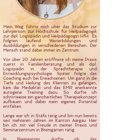
Mein Weg führte mich über das Studium zur
Lehrperson zur Hochschule für Heilpädagogik
zur dipl. Logopädin und Heilpädagogin HfH. Es
folgten laufend Weiterbildungen und
Ausbildungen in verschiedenen Bereichen. Der
Mensch stand dabei immer im Zentrum.
Vor über 20 Jahren eröffnete ich meine Praxis
zuerst in Familienberatung und als dipl.
Logopädin in der Sprachtherapie und
Entwicklungspsychologie. Später folgte das
Coaching auch bei Erwachsenen. Um ganz in die
Tiefe und Heilung des Klienten zu gelangen,
kam die Medialität und das EMR anerkannte
autogene Training dazu. So durfte ich
schrittweise ein ganzheitliches Therapiekonzept
aufbauen und dabei mein eigenes Potential
entfalten.
Lange war ich in Stäfa tätig und bin nun bereits
seit mehreren Jahren im Kanton Aargau. Hier
bin ich mit viel Freude in meiner Praxis und
Seminarzentrum in Bremgarten tätig.
In Bremgarten durfte ich das