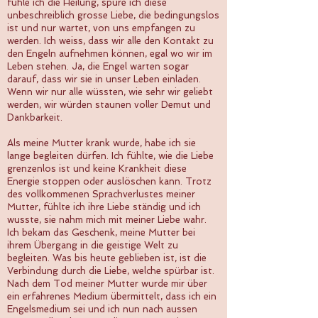
fühle ich die Heilung, spüre ich diese
unbeschreiblich grosse Liebe, die bedingungslos
ist und nur wartet, von uns empfangen zu
werden. Ich weiss, dass wir alle den Kontakt zu
den Engeln aufnehmen können, egal wo wir im
Leben stehen. Ja, die Engel warten sogar
darauf, dass wir sie in unser Leben einladen.
Wenn wir nur alle wüssten, wie sehr wir geliebt
werden, wir würden staunen voller Demut und
Dankbarkeit.
Als meine Mutter krank wurde, habe ich sie
lange begleiten dürfen. Ich fühlte, wie die Liebe
grenzenlos ist und keine Krankheit diese
Energie stoppen oder auslöschen kann. Trotz
des vollkommenen Sprachverlustes meiner
Mutter, fühlte ich ihre Liebe ständig und ich
wusste, sie nahm mich mit meiner Liebe wahr.
Ich bekam das Geschenk, meine Mutter bei
ihrem Übergang in die geistige Welt zu
begleiten. Was bis heute geblieben ist, ist die
Verbindung durch die Liebe, welche spürbar ist.
Nach dem Tod meiner Mutter wurde mir über
ein erfahrenes Medium übermittelt, dass ich ein
Engelsmedium sei und ich nun nach aussen