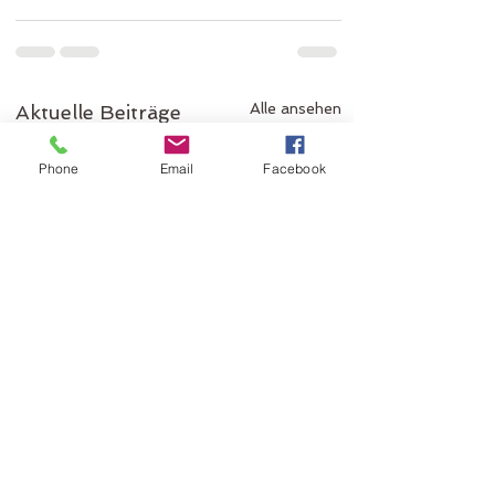
Alle ansehen
Aktuelle Beiträge
Phone
Email
Facebook
Entdecken Sie I