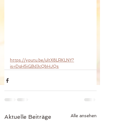
https://youtu.be/ultX8LRKLNY?
is=DqH5iGBd3cQbHJQs
Alle ansehen
Aktuelle Beiträge