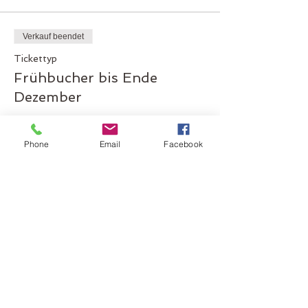
Verkauf beendet
Tickettyp
Frühbucher bis Ende
Dezember
Mehr Infos
Phone
Email
Facebook
Preis
CHF 4'000.00
Verkauf beendet
Tickettyp
Ausbildung Spiritcoach
Mehr Infos