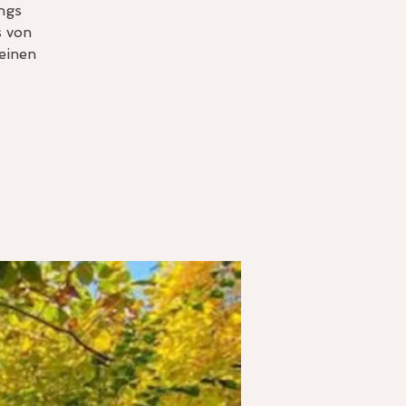
ngs
s von
einen