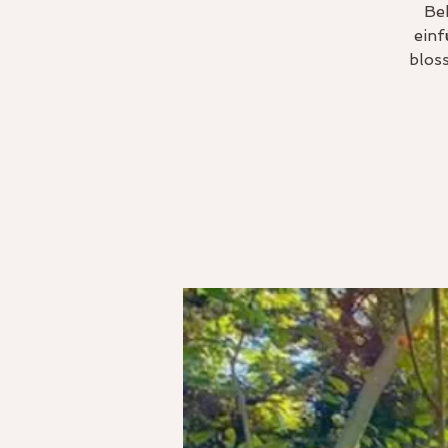
Be
einf
blos