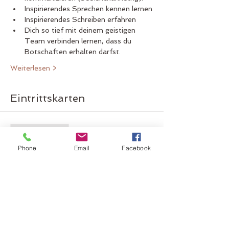
Inspirierendes Sprechen kennen lernen
Inspirierendes Schreiben erfahren
Dich so tief mit deinem geistigen 
Team verbinden lernen, dass du 
Botschaften erhalten darfst.
Weiterlesen >
Eintrittskarten
Verkauf beendet
Tickettyp
Phone
Email
Facebook
Trance und Medialität
Mehr Infos
Preis
CHF 440.00