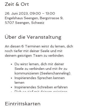
Zeit & Ort
26. Juni 2023, 09:00 – 13:00
Engelshaus Seengen, Bergstrasse 9,
5707 Seengen, Schweiz
Über die Veranstaltung
An diesen 6 Terminen wirst du lernen, dich
noch tiefer mit deiner Seele und mit
deinem geistigen Team zu verbinden.
Du wirst lernen, dich mit deiner
Seele zu verbinden und mit ihr zu
kommunizieren (Seelenchanneling).
Inspirierendes Sprechen kennen
lernen
Inspirierendes Schreiben erfahren
Dich so tief mit deinem geistigen
Team verbinden lernen, dass du
Botschaften erhalten darfst in
Eintrittskarten
Trance