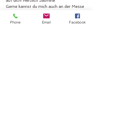
auf dich! Herzlich Jasmine 
Gerne kannst du mich auch an der Messe 
besuchen, ich bin vom 29.3-30.3 als 
Austeller anwesend und werde über 
Phone
Email
Facebook
meine Tätigkeit und meine Ausbildungen 
informieren 
Anmelden unter: 
https://lebenskraft-
messe.ch/detail/engelslichter/
Diese Veranstaltung teilen
Zurück nach oben