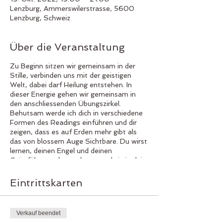
Lenzburg, Ammerswilerstrasse, 5600
Lenzburg, Schweiz
Über die Veranstaltung
Zu Beginn sitzen wir gemeinsam in der
Stille, verbinden uns mit der geistigen
Welt, dabei darf Heilung entstehen. In
dieser Energie gehen wir gemeinsam in
den anschliessenden Übungszirkel.
Behutsam werde ich dich in verschiedene
Formen des Readings einführen und dir
zeigen, dass es auf Erden mehr gibt als
das von blossem Auge Sichtbare. Du wirst
lernen, deinen Engel und deinen
Geistführer wahrzunehmen und sie in dein
Leben zu integrieren. Deine Sensitivität ist
ein Geschenk, jeder von uns hat sie und
Eintrittskarten
jeder kann lernen, sie richtig einzusetzen,
damit du sie im Alltag nutzen kannst. Wir
werden verschiedene Übungen machen,
Verkauf beendet
die dir helfen, dich noch tiefer in die