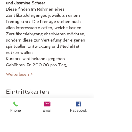
und Jasmine Scheer
Diese finden Im Rahmen eines 
Zeritfikatslehrganges jeweils an einem 
Freitag statt. Die Freitage stehen auch 
allen Interessierte offen, welche keinen 
Zertifikatslehrgang absolvieren möchten, 
sondern diese zur Vertiefung der eigenen 
spirituellen Entwicklung und Medialität 
nutzen wollen.
Kursort: wird bekannt gegeben
Gebühren: Fr. 200.00 pro Tag,
Weiterlesen >
Eintrittskarten
Verkauf beendet
Phone
Email
Facebook
Tickettyp
Übungstag Juli 2023