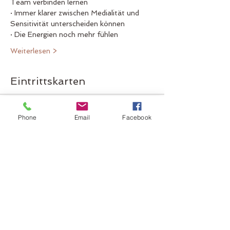
Team verbinden lernen
· Immer klarer zwischen Medialität und 
Sensitivität unterscheiden können
· Die Energien noch mehr fühlen
Weiterlesen >
Eintrittskarten
Verkauf beendet
Phone
Email
Facebook
Tickettyp
Vertiefungskurs Medialität
Mehr Infos
Preis
CHF 160.00