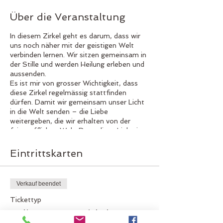
Über die Veranstaltung
In diesem Zirkel geht es darum, dass wir
uns noch näher mit der geistigen Welt
verbinden lernen. Wir sitzen gemeinsam in
der Stille und werden Heilung erleben und
aussenden.
Es ist mir von grosser Wichtigkeit, dass
diese Zirkel regelmässig stattfinden
dürfen. Damit wir gemeinsam unser Licht
in die Welt senden – die Liebe
weitergeben, die wir erhalten von der
feinstofflichen Welt. Denn diese Liebe ist
unendlich, bedingungslos und beinhaltet
die absolute Kraft der Heilung. Der Zirkel
Eintrittskarten
findet 1-mal im Monat online statt.
Voraussetzung ist, dass du 45 Minuten in
Ruhe sitzen kannst.
Verkauf beendet
Ausgleich: 30Fr. via TWINT an 079 648
77 65 oder auf ZKB Konto EBAN: CH35
Tickettyp
0070 0114 8029 0822 7
online Trance Zirkel
Herzliche Grüsse Jasmine Scheer