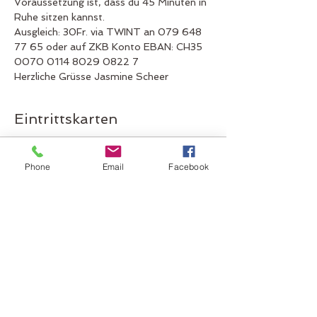
Voraussetzung ist, dass du 45 Minuten in 
Ruhe sitzen kannst.
Ausgleich: 30Fr. via TWINT an 079 648 
77 65 oder auf ZKB Konto EBAN: CH35 
0070 0114 8029 0822 7
Herzliche Grüsse Jasmine Scheer
Eintrittskarten
Verkauf beendet
Phone
Email
Facebook
Tickettyp
online Heilmeditatiion
Mehr Infos
Preis
CHF 30.00