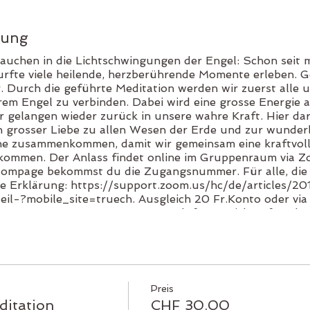
tung
auchen in die Lichtschwingungen der Engel: Schon seit m
urfte viele heilende, herzberührende Momente erleben. Ge
r. Durch die geführte Meditation werden wir zuerst alle u
m Engel zu verbinden. Dabei wird eine grosse Energie a
r gelangen wieder zurück in unsere wahre Kraft. Hier da
n grosser Liebe zu allen Wesen der Erde und zur wunder
ine zusammenkommen, damit wir gemeinsam eine kraftvol
lkommen. Der Anlass findet online im Gruppenraum via Z
ompage bekommst du die Zugangsnummer. Für alle, die
urze Erklärung: https://support.zoom.us/hc/de/articles
il-?mobile_site=truech. Ausgleich 20 Fr.Konto oder v
 35 0070 0114 8029 0822 7 Ich freue mich auf euch al
Preis
ditation
CHF 30.00