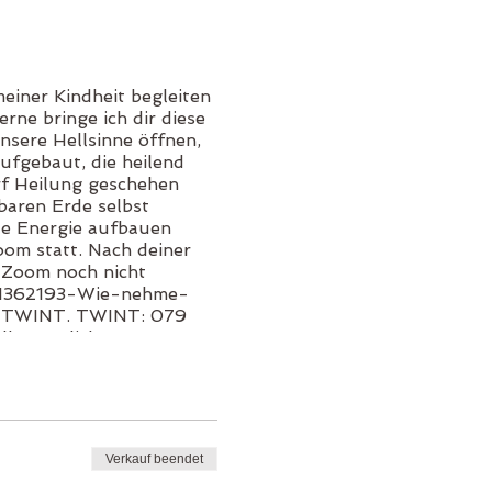
einer Kindheit begleiten
rne bringe ich dir diese
nsere Hellsinne öffnen,
ufgebaut, die heilend
rf Heilung geschehen
baren Erde selbst
le Energie aufbauen
oom statt. Nach deiner
 Zoom noch nicht
/201362193-Wie-nehme-
ia TWINT. TWINT: 079
le Herzlichst
Verkauf beendet