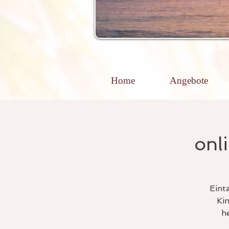
Home
Angebote
onl
Eint
Kin
h