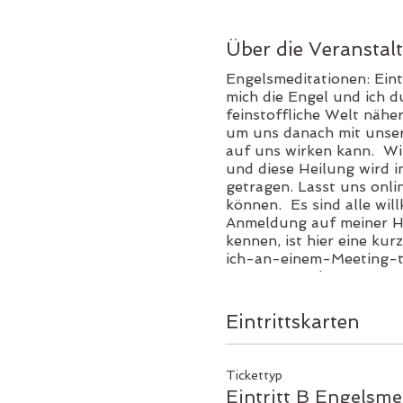
Über die Veranstal
Engelsmeditationen: Eint
mich die Engel und ich d
feinstoffliche Welt nähe
um uns danach mit unsere
auf uns wirken kann. Wi
und diese Heilung wird i
getragen. Lasst uns onl
können. Es sind alle wil
Anmeldung auf meiner H
kennen, ist hier eine k
ich-an-einem-Meeting-te
648 77 65 oder EBAN: CH
Engelslichter Jasmine
Eintrittskarten
Tickettyp
Eintritt B Engelsme