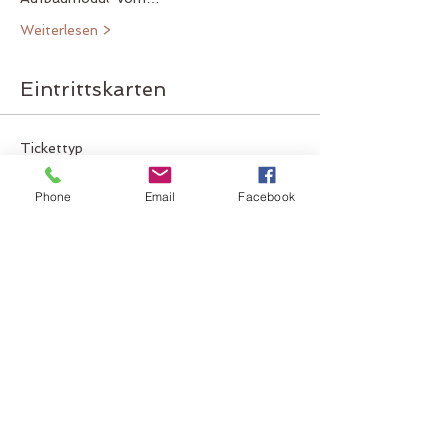
Weiterlesen >
Eintrittskarten
Tickettyp
Heilen und Spirit
Phone
Email
Facebook
Mehr Infos
Preis
CHF 440.00
Anzahl
Gesamt
CHF 0.00