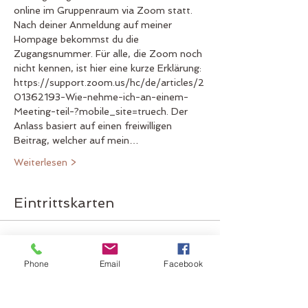
online im Gruppenraum via Zoom statt. 
Nach deiner Anmeldung auf meiner 
Hompage bekommst du die 
Zugangsnummer. Für alle, die Zoom noch 
nicht kennen, ist hier eine kurze Erklärung: 
https://support.zoom.us/hc/de/articles/2
01362193-Wie-nehme-ich-an-einem-
Meeting-teil-?mobile_site=truech. Der 
Anlass basiert auf einen freiwilligen 
Beitrag, welcher auf mein…
Weiterlesen >
Eintrittskarten
Verkauf beendet
Phone
Email
Facebook
Tickettyp
Eintritt für den
Heilermorgen