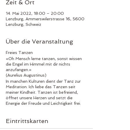
Zeit & Ort
14. Mai 2022, 18:00 – 20:00
Lenzburg, Ammerswilerstrasse 16, 5600
Lenzburg, Schweiz
Über die Veranstaltung
Freies Tanzen
«Oh Mensch lerne tanzen, sonst wissen
die Engel im Himmel mit dir nichts
anzufangen.»
(Aurelius Augustinus)
In manchen Kulturen dient der Tanz zur
Meditation. Ich liebe das Tanzen seit
meiner Kindheit. Tanzen ist befreiend,
öffnet unsere Herzen und setzt die
Energie der Freude und Leichtigkeit frei.
Die Engel sind leichte Wesen, wunderbare
freudvolle Energien. Sie lieben es, wenn
wir uns freuen und sie lieben es zu tanzen.
Eintrittskarten
Freuen wir uns gemeinsam am Leben und