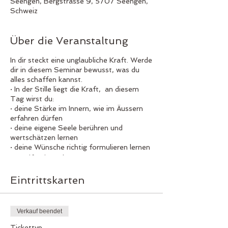
Seengen, Bergstrasse 9, 5707 Seengen,
Schweiz
Über die Veranstaltung
In dir steckt eine unglaubliche Kraft. Werde
dir in diesem Seminar bewusst, was du
alles schaffen kannst.
· In der Stille liegt die Kraft, an diesem
Tag wirst du:
· deine Stärke im Innern, wie im Äussern
erfahren dürfen
· deine eigene Seele berühren und
wertschätzen lernen
· deine Wünsche richtig formulieren lernen
· manifestieren lernen
· durch autogenes Training zum Raum der
Ruhe gelangen
Eintrittskarten
· deinen Seelengarten neu gestalten,
damit du voller Freude und Elan weiter
schreiten kannst
Verkauf beendet
· Für deine spezielle Lebenssituation den
passenden Erzengel einladen lernen
Tickettyp