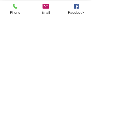
Ausverkauft
Phone
Email
Facebook
Tickettyp
Eintritt Engelsmeditation
Mehr Infos
Preis
CHF 40.00
Diese Veranstaltung ist
ausverkauft
Diese Veranstaltung teilen