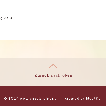
 teilen
Zurück nach oben
​© 2024
www.engelslichter.ch
created by
blue
IT
.ch