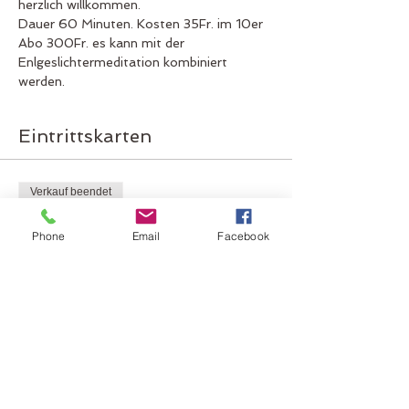
herzlich willkommen.
Dauer 60 Minuten. Kosten 35Fr. im 10er 
Abo 300Fr. es kann mit der 
Enlgeslichtermeditation kombiniert 
werden. 
Eintrittskarten
Verkauf beendet
Tickettyp
Phone
Email
Facebook
Eintritt B Engelsmeditation
Mehr Infos
Preis
CHF 35.00