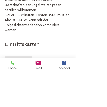
Botschaften der Engel weiter geben- 
herzlich willkommen.
Dauer 60 Minuten. Kosten 35Fr. im 10er 
Abo 300Fr. es kann mit der 
Enlgeslichtermeditation kombiniert 
werden. 
Eintrittskarten
Verkauf beendet
Tickettyp
Phone
Email
Facebook
Eintritt B Engelsmeditation
Mehr Infos
Preis
CHF 35.00