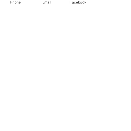
Phone
Email
Facebook
Weiterlesen >
Diese Veranstaltung teilen
Zurück nach oben
​© 2024
www.engelslichter.ch
created
by
blue
IT
.ch
Impressum
Datenschutz