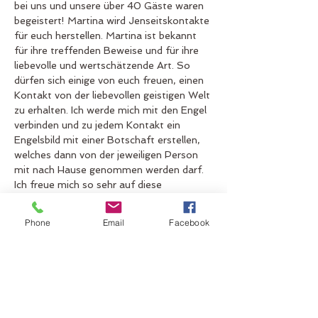
bei uns und unsere über 40 Gäste waren 
begeistert! Martina wird Jenseitskontakte 
für euch herstellen. Martina ist bekannt 
für ihre treffenden Beweise und für ihre 
liebevolle und wertschätzende Art. So 
dürfen sich einige von euch freuen, einen 
Kontakt von der liebevollen geistigen Welt 
zu erhalten. Ich werde mich mit den Engel 
verbinden und zu jedem Kontakt ein 
Engelsbild mit einer Botschaft erstellen, 
welches dann von der jeweiligen Person 
mit nach Hause genommen werden darf. 
Ich freue mich so sehr auf diese 
Begegnungen und bin gespannt, was die 
Engel uns mitteilen möchten.
Phone
Email
Facebook
Bitte bezahle mit 
Vorauskasse oder via 
Twint 
- herzlichen Dank. 
Auf unser Wiedersehen freue ich mich 
sehr. Anmeldungen nehme ich ab sofort 
entgegen, 
die Teilnehmerzahl ist 
beschränkt
. 