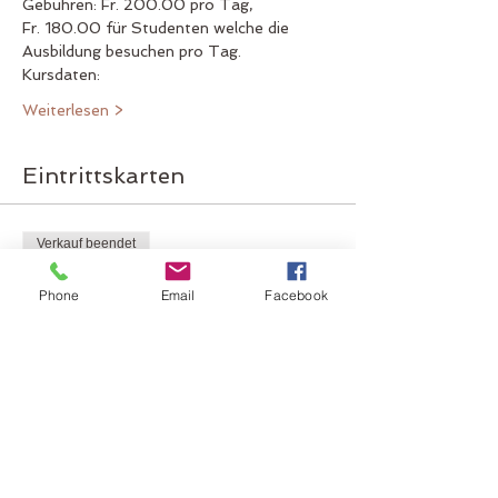
Gebühren: Fr. 200.00 pro Tag,
Fr. 180.00 für Studenten welche die 
Ausbildung besuchen pro Tag.
Kursdaten:
Weiterlesen >
Eintrittskarten
Verkauf beendet
Tickettyp
Phone
Email
Facebook
Übungstag 16.12.22
Mehr Infos
Preis
CHF 200.00