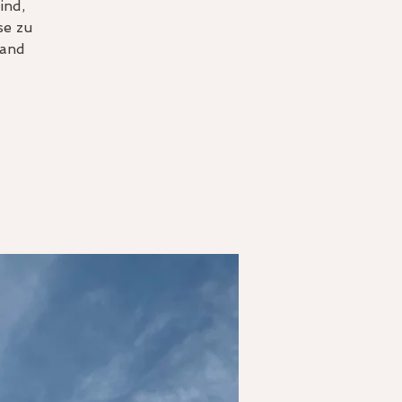
ind,
se zu
tand