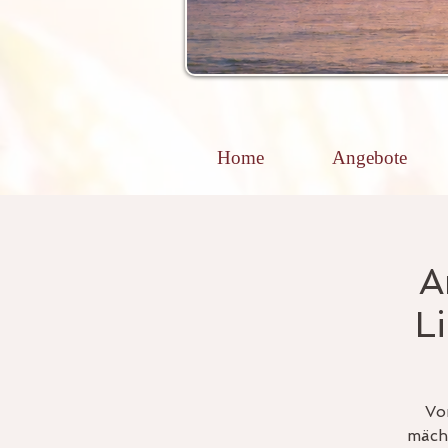
Home
Angebote
A
L
Vo
mächt