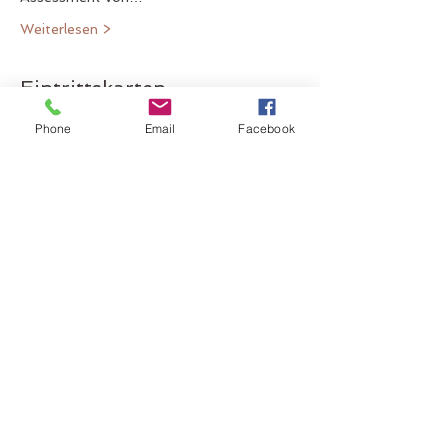
Weiterlesen >
Eintrittskarten
Phone
Email
Facebook
Ausverkauft
Tickettyp
Übungstag 29.10.21
Mehr Infos
Preis
CHF 200.00
Diese Veranstaltung ist
ausverkauft