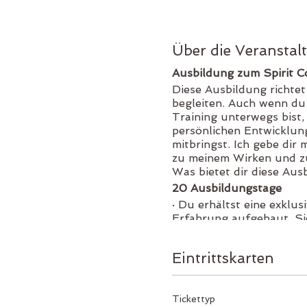
Über die Veranstal
Ausbildung zum Spirit C
Diese Ausbildung richtet
begleiten. Auch wenn du
Training unterwegs bist,
persönlichen Entwicklung
mitbringst. Ich gebe dir
zu meinem Wirken und zu
Was bietet dir diese Aus
20 Ausbildungstage
· Du erhältst eine exklu
Erfahrung aufgebaut. Sie
· Die Ausbildung findet 
· Persönliche Begleitung
Eintrittskarten
Psychologie, Pädagogik, 
· Kompakte Ausbildung, n
Es ist jedoch wichtig, d
Tickettyp
darf somit für einige un