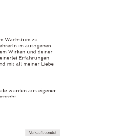
hrem Wachstum zu
ehrerIn im autogenen
inem Wirken und deiner
einerlei Erfahrungen
d mit all meiner Liebe
dule wurden aus eigener
erprobt.
nd in Coaching,
ner Praxis zu empfangen.
dung. Diese Ausbildung
Verkauf beendet