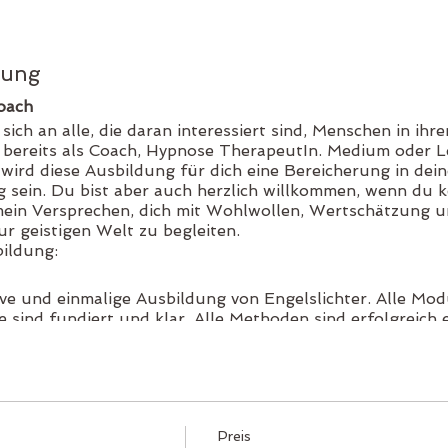
tung
oach
 sich an alle, die daran interessiert sind, Menschen in i
 bereits als Coach, Hypnose TherapeutIn. Medium oder L
 wird diese Ausbildung für dich eine Bereicherung in de
 sein. Du bist aber auch herzlich willkommen, wenn du k
 mein Versprechen, dich mit Wohlwollen, Wertschätzung un
r geistigen Welt zu begleiten.
bildung:
sive und einmalige Ausbildung von Engelslichter. Alle Mo
 sind fundiert und klar. Alle Methoden sind erfolgreich 
in einer kleinen Gruppe von max. 15 Menschen statt
 einer kompetenten Lehrerin mit einem grossen Hintergru
Medialität und Heilen
ach einem Jahr wird es dir möglich sein, Klienten in dei
ass du weisst, Medium zu sein bedeutet stetige Weiterbil
Preis
ter euch der Beginn einer spannenden Reise sein.