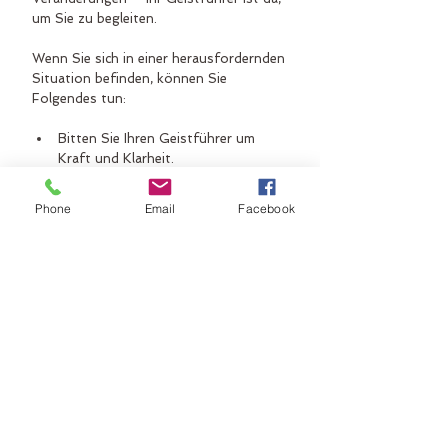
um Sie zu begleiten.
Wenn Sie sich in einer herausfordernden 
Situation befinden, können Sie 
Folgendes tun:
Bitten Sie Ihren Geistführer um 
Kraft und Klarheit.
Achten Sie auf kleine Zeichen und 
Eingebungen.
Phone
Email
Facebook
Nutzen Sie unterstützende 
Methoden wie Achtsamkeit oder 
autogenes Training.
Suchen Sie gegebenenfalls auch 
professionelle Begleitung, um Ihre 
Heilung zu fördern.
Ihr Geistführer ist ein liebevoller 
Begleiter, der Sie auf Ihrem Weg 
unterstützt.
Ihr Weg zu mehr innerer Klarheit und Heilung