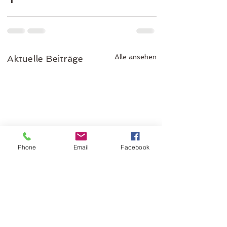
Alle ansehen
Aktuelle Beiträge
Phone
Email
Facebook
Entdecken Sie I