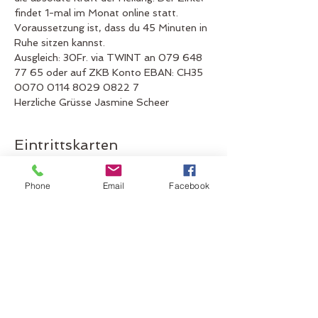
findet 1-mal im Monat online statt. 
Voraussetzung ist, dass du 45 Minuten in 
Ruhe sitzen kannst.
Ausgleich: 30Fr. via TWINT an 079 648 
77 65 oder auf ZKB Konto EBAN: CH35 
0070 0114 8029 0822 7
Herzliche Grüsse Jasmine Scheer
Eintrittskarten
Phone
Email
Facebook
Verkauf beendet
Tickettyp
online Heilmeditatiion
Mehr Infos
Preis
CHF 30.00